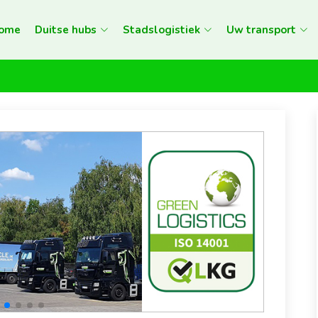
ome
Duitse hubs
Stadslogistiek
Uw transport