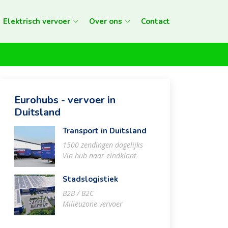
Elektrisch vervoer
Over ons
Contact
Eurohubs - vervoer in
Duitsland
Transport in Duitsland
1500 zendingen dagelijks
Via hub naar eindklant
Stadslogistiek
B2B / B2C
Milieuzone vervoer