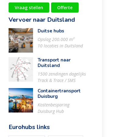
Vraag stellen
Offerte
Vervoer naar Duitsland
Duitse hubs
Opslag 200.000 m²
10 locaties in Duitsland
Transport naar
Duitsland
1500 zendingen dagelijks
Track & Trace / SMS
Containertransport
Duisburg
Kostenbesparing
Duisburg Hub
Eurohubs links