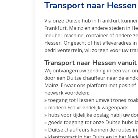
Transport naar Hessen
Via onze Duitse hub in Frankfurt kunne
Frankfurt, Mainz en andere steden in Hes
meubel, machine, container of andere z
Hessen. Ongeacht of het afleveradres in 
bedrijventerrein, wij zorgen voor uw tra
Transport naar Hessen vanuit 
Wij ontvangen uw zending in één van o
door een Duitse chauffeur naar de eindk
Mainz. Ervaar ons platform met positie
netwerk voordelen:
» toegang tot Hessen umweltzones zoal
» modern Eco vriendelijk wagenpark
» hubs voor tijdelijke opslag nabij uw d
» goede toegang tot onze Duitse hubs l
» Duitse chauffeurs kennen de routes in
» klantcontact in het Duits en in het Ne