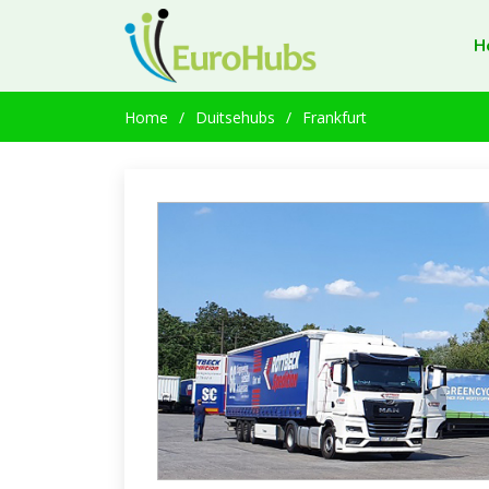
H
Home
Duitsehubs
Frankfurt