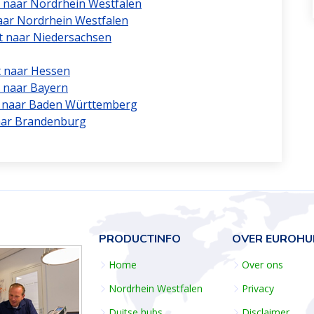
t naar Nordrhein Westfalen
naar Nordrhein Westfalen
t naar Niedersachsen
t naar Hessen
 naar Bayern
rt naar Baden Württemberg
naar Brandenburg
PRODUCTINFO
OVER EUROHU
Home
Over ons
Nordrhein Westfalen
Privacy
Duitse hubs
Disclaimer