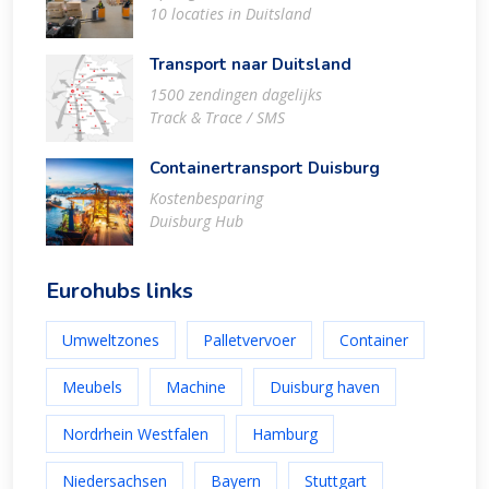
10 locaties in Duitsland
Transport naar Duitsland
1500 zendingen dagelijks
Track & Trace / SMS
Containertransport Duisburg
Kostenbesparing
Duisburg Hub
Eurohubs links
Umweltzones
Palletvervoer
Container
Meubels
Machine
Duisburg haven
Nordrhein Westfalen
Hamburg
Niedersachsen
Bayern
Stuttgart