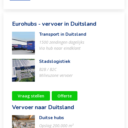
Eurohubs - vervoer in Duitsland
Transport in Duitsland
1500 zendingen dagelijks
Via hub naar eindklant
Stadslogistiek
B2B / B2C
Milieuzone vervoer
Vraag stellen
Offerte
Vervoer naar Duitsland
Duitse hubs
Opslag 200.000 m²