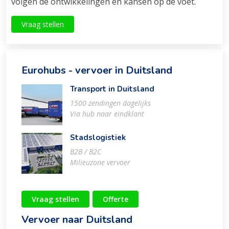
volgen de ontwikkelingen en kansen op de voet.
Vraag stellen
Eurohubs - vervoer in Duitsland
Transport in Duitsland
1500 zendingen dagelijks
Via hub naar eindklant
Stadslogistiek
B2B / B2C
Milieuzone vervoer
Vraag stellen
Offerte
Vervoer naar Duitsland