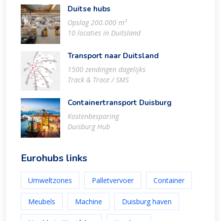
Duitse hubs
Opslag 200.000 m²
10 locaties in Duitsland
Transport naar Duitsland
1500 zendingen dagelijks
Track & Trace / SMS
Containertransport Duisburg
Kostenbesparing
Duisburg Hub
Eurohubs links
Umweltzones
Palletvervoer
Container
Meubels
Machine
Duisburg haven