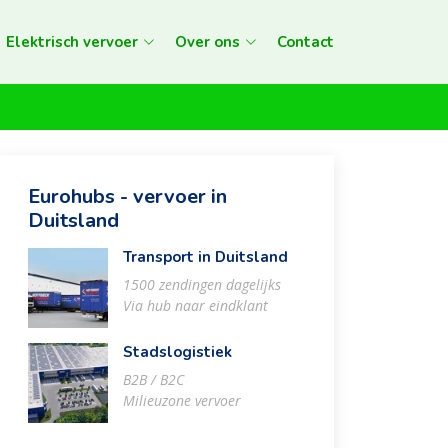
Elektrisch vervoer
Over ons
Contact
Eurohubs - vervoer in
Duitsland
Transport in Duitsland
1500 zendingen dagelijks
Via hub naar eindklant
Stadslogistiek
B2B / B2C
Milieuzone vervoer