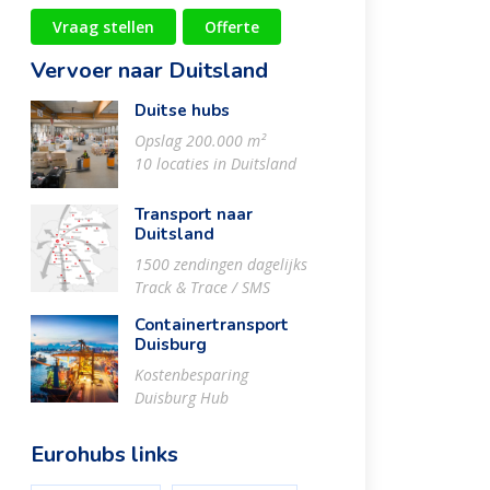
Vraag stellen
Offerte
Vervoer naar Duitsland
Duitse hubs
Opslag 200.000 m²
10 locaties in Duitsland
Transport naar
Duitsland
1500 zendingen dagelijks
Track & Trace / SMS
Containertransport
Duisburg
Kostenbesparing
Duisburg Hub
Eurohubs links