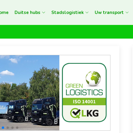
ome
Duitse hubs
Stadslogistiek
Uw transport