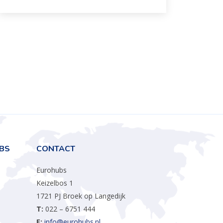
BS
CONTACT
Eurohubs
Keizelbos 1
1721 PJ Broek op Langedijk
T:
022 – 6751 444
E:
info@eurohubs.nl